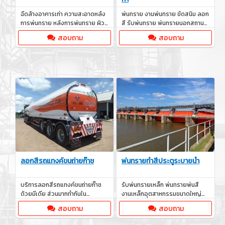
ฉีดล้างอาคารเก่า ความสะอาดหลัง
พ่นทราย งานพ่นทราย ขัดสนิม ลอก
การพ่นทราย หลังการพ่นทราย ผิว
สี รับพ่นทราย พ่นทรายนอกสถานที่
ของชิ้นงานจะดูสะอาด
บริการพ่นทราย รับเหมาพ่นทราย
สอบถาม
สอบถาม
ลอกสีรถแทงค์ขนถ่ายก๊าช
พ่นทรายทำสีประตูระบายน้ำ
บริการลอกสีรถแทงค์ขนถ่ายก๊าช
รับพ่นทรายเหล็ก พ่นทรายพ่นสี
ด้วยมีเดีย ส่วนมากทำกันใน
งานเหล็กอุตสาหกรรมขนาดใหญ่
อุตสาหกรรมต่างๆ ที่มีความเสี่ยง
งานโครงสร้าง งานเรือ ตู้คอน
สอบถาม
สอบถาม
ต่อการเกิดสนิม
เทรนเนอร์ งานท่อ งานถัง บานประตู
ระบายน้ำ