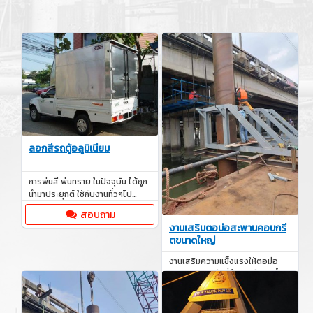
ลอกสีรถตู้อลูมิเนียม
การพ่นสี พ่นทราย ในปัจจุบัน ได้ถูก
นำมาประยุกต์ ใช้กับงานทั่วๆไป
อย่างแพร่หลาย
สอบถาม
งานเสริมตอม่อสะพานคอนกรี
ตขนาดใหญ่
งานเสริมความแข็งแรงให้ตอม่อ
สะพานคอนกรีตที่ชำรุดหรือรับน้ำ
หนักเพิ่ม โดยใช้เทคนิคหุ้มเหล็ก
สอบถาม
(Steel Jacketing) หรือหุ้มคาร์บอน
ไฟเบอร์ (CFRP Wrapping) เพื่อ