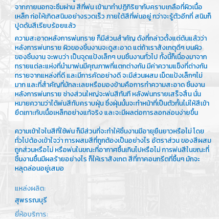
จากภายนอกจะซึมผ่าน สีที่พ่น เข้ามาทำปฏิกิริยากับคราบเกลือที่ผิวเนื้อ
เหล็ก ก่อให้เกิดสนิมอย่างรวดเร็ว ภายใต้สีที่พ่นอยู่ กว่าจะรู้ตัวอีกที่ สนิมก็
ปูดดันสีเรียบร้อยแล้ว
ความสะอาดหลังการพ่นทราย ก็มีส่วนสำคัญ ดังที่กล่าวตั้งแต่ต้นแล้วว่า
หลังการพ่นทราย ผิวของชิ้นงานจะดูสะอาด แต่ถ้าเราสังเกตุดีๆ บนผิว
ของชิ้นงาน จะพบว่า เป็นจุดแป้งเล็กๆ บนชิ้นงานทั่วไป ทั้งนี้ก็เนื่องมาจาก
ทรายแต่ละแห่งที่นำมาพ่นมีคุณภาพที่แตกต่างกัน มีค่าความแข็งที่ต่างกัน
ทรายจากแหล่งที่ดี และมีการคัดอย่างดี จะมีส่วนผสม เม็ดแป้งเล็กๆไม่
มาก และที่สำคัญที่มักละเลยหรือมองข้ามคือการทำความสะอาด ชิ้นงาน
หลังการพ่นทราย ช่างส่วนใหญ่จะพ่นสีทันที หลังพ่นทรายเสร็จสิ้น นั่น
หมายความว่าได้พ่นสีทับคราบฝุ่น ซึ่งฝุ่นนั้นจะทำหน้าที่เป็นตัวกั้นไม่ให้สีเข้า
ยึดเกาะกับเนื้อเหล็กอย่างแท้จริง และจะมีผลต่อการลอกล่อนง่ายขึ้น
ความเข้าใจในสีที่ใช้พ่น ก็มีส่วนที่จะทำให้ชิ้นงานมีอายุยืนยาวหรือไม่ โดย
ทั่วไปต้องเข้าใจว่า การผสมสีที่ถูกต้องเป็นอย่างไร อัตราส่วน ของสีผสม
ถูกส่วนหรือไม่ หรือพ่นในขณะที่อากาศชื้นเกินไปหรือไม่ การพ่นสีในขณะที่
ชิ้นงานชื้นมีผลร้ายอย่างไร ก็ให้เราสังเกต สีที่ทาคอนกรีตที่ชื้นๆ มักจะ
หลุดล่อนอยู่เสมอ
แหล่งผลิต:
สุพรรณบุรี
ยี่ห้อบริการ: