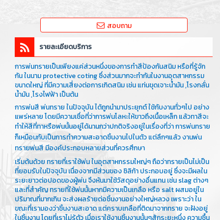
สอบถาม
รายละเอียดบริการ
การพ่นทรายเป็นเพียงแค่ส่วนหนึ่งของการทำสีป้องกันสนิม หรือที่รู้จัก
กัน ในนาม protective coting ซึ่งส่วนมากจะทำกันในงานอุตสาหกรรม
ขนาดใหญ่ ที่มีความเสี่ยงต่อการเกิดสนิม เช่น แท่นขุดเจาะน้ำมัน ,โรงกลั่น
น้ำมัน ,โรงไฟฟ้า เป็นต้น
การพ่นสี พ่นทราย ในปัจจุบัน ได้ถูกนำมาประยุกต์ ใช้กับงานทั่วๆไป อย่าง
แพร่หลาย โดยมีความเชื่อที่ว่าการพ่นโลหะให้ขาวถึงเนื้อเหล็ก แล้วทาสีจะ
ทำให้สีที่ทาหรือพ่นนั้นอยู่ได้นานกว่าปกติ
จริงอยู่ในเรื่องที่ว่า การพ่นทราย
ก็เหมือนกับเป็นการทำความสะอาดชิ้นงานไปในตัว แต่ลึกๆแล้ว งานพ่น
ทรายพ่นสี มีองค์ประกอบหลายส่วนที่ควรศึกษา
เริ่มต้นด้วย ทรายที่เราใช้พ่น ในอุตสาหกรรมใหญ่ๆ ถือว่าทรายเป็นไม่เป็น
ที่ยอมรับในปัจจุบัน เนื่องจากมีส่วนของ ซิลิก้า ประกอบอยู่ ซึ่งจะมีผลใน
ระยะยาวต่อปอดของผู้พ่น จึงหันมาใช้วัสดุอย่างอื่นแทน เช่น slag ต่างๆ
และที่สำคัญ ทรายที่ใช้พ่นนั้นหากมีความเป็นเกลือ หรือ salt ผสมอยู่ใน
ปริมาณที่มากเกิน จะส่งผลร้ายต่อชิ้นงานอย่างใหญ่หลวง เพราะว่า ใน
ขณะที่เรามองว่าชิ้นงานสะอาด แต่คราบเกลือที่ติดมาจากทราย จะฝังอยู่
ในชิ้นงาน โดยที่เราไม่รู้ตัว เมื่อเราใช้งานชิ้นงานนั้นๆสักระยะหนึ่ง ความชื้น