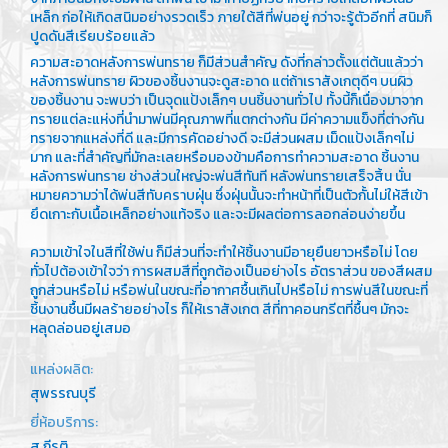
เหล็ก ก่อให้เกิดสนิมอย่างรวดเร็ว ภายใต้สีที่พ่นอยู่ กว่าจะรู้ตัวอีกที่ สนิมก็
ปูดดันสีเรียบร้อยแล้ว
ความสะอาดหลังการพ่นทราย ก็มีส่วนสำคัญ ดังที่กล่าวตั้งแต่ต้นแล้วว่า
หลังการพ่นทราย ผิวของชิ้นงานจะดูสะอาด แต่ถ้าเราสังเกตุดีๆ บนผิว
ของชิ้นงาน จะพบว่า เป็นจุดแป้งเล็กๆ บนชิ้นงานทั่วไป ทั้งนี้ก็เนื่องมาจาก
ทรายแต่ละแห่งที่นำมาพ่นมีคุณภาพที่แตกต่างกัน มีค่าความแข็งที่ต่างกัน
ทรายจากแหล่งที่ดี และมีการคัดอย่างดี จะมีส่วนผสม เม็ดแป้งเล็กๆไม่
มาก และที่สำคัญที่มักละเลยหรือมองข้ามคือการทำความสะอาด ชิ้นงาน
หลังการพ่นทราย ช่างส่วนใหญ่จะพ่นสีทันที หลังพ่นทรายเสร็จสิ้น นั่น
หมายความว่าได้พ่นสีทับคราบฝุ่น ซึ่งฝุ่นนั้นจะทำหน้าที่เป็นตัวกั้นไม่ให้สีเข้า
ยึดเกาะกับเนื้อเหล็กอย่างแท้จริง และจะมีผลต่อการลอกล่อนง่ายขึ้น
ความเข้าใจในสีที่ใช้พ่น ก็มีส่วนที่จะทำให้ชิ้นงานมีอายุยืนยาวหรือไม่ โดย
ทั่วไปต้องเข้าใจว่า การผสมสีที่ถูกต้องเป็นอย่างไร อัตราส่วน ของสีผสม
ถูกส่วนหรือไม่ หรือพ่นในขณะที่อากาศชื้นเกินไปหรือไม่ การพ่นสีในขณะที่
ชิ้นงานชื้นมีผลร้ายอย่างไร ก็ให้เราสังเกต สีที่ทาคอนกรีตที่ชื้นๆ มักจะ
หลุดล่อนอยู่เสมอ
แหล่งผลิต:
สุพรรณบุรี
ยี่ห้อบริการ:
ส กีรติ