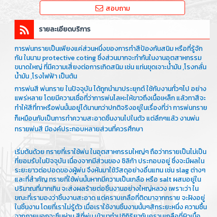
สอบถาม
รายละเอียดบริการ
การพ่นทรายเป็นเพียงแค่ส่วนหนึ่งของการทำสีป้องกันสนิม หรือที่รู้จัก
กัน ในนาม protective coting ซึ่งส่วนมากจะทำกันในงานอุตสาหกรรม
ขนาดใหญ่ ที่มีความเสี่ยงต่อการเกิดสนิม เช่น แท่นขุดเจาะน้ำมัน ,โรงกลั่น
น้ำมัน ,โรงไฟฟ้า เป็นต้น
การพ่นสี พ่นทราย ในปัจจุบัน ได้ถูกนำมาประยุกต์ ใช้กับงานทั่วๆไป อย่าง
แพร่หลาย โดยมีความเชื่อที่ว่าการพ่นโลหะให้ขาวถึงเนื้อเหล็ก แล้วทาสีจะ
ทำให้สีที่ทาหรือพ่นนั้นอยู่ได้นานกว่าปกติ
จริงอยู่ในเรื่องที่ว่า การพ่นทราย
ก็เหมือนกับเป็นการทำความสะอาดชิ้นงานไปในตัว แต่ลึกๆแล้ว งานพ่น
ทรายพ่นสี มีองค์ประกอบหลายส่วนที่ควรศึกษา
เริ่มต้นด้วย ทรายที่เราใช้พ่น ในอุตสาหกรรมใหญ่ๆ ถือว่าทรายเป็นไม่เป็น
ที่ยอมรับในปัจจุบัน เนื่องจากมีส่วนของ ซิลิก้า ประกอบอยู่ ซึ่งจะมีผลใน
ระยะยาวต่อปอดของผู้พ่น จึงหันมาใช้วัสดุอย่างอื่นแทน เช่น slag ต่างๆ
และที่สำคัญ ทรายที่ใช้พ่นนั้นหากมีความเป็นเกลือ หรือ salt ผสมอยู่ใน
ปริมาณที่มากเกิน จะส่งผลร้ายต่อชิ้นงานอย่างใหญ่หลวง เพราะว่า ใน
ขณะที่เรามองว่าชิ้นงานสะอาด แต่คราบเกลือที่ติดมาจากทราย จะฝังอยู่
ในชิ้นงาน โดยที่เราไม่รู้ตัว เมื่อเราใช้งานชิ้นงานนั้นๆสักระยะหนึ่ง ความชื้น
จากภายนอกจะซึมผ่าน สีที่พ่น เข้ามาทำปฏิกิริยากับคราบเกลือที่ผิวเนื้อ