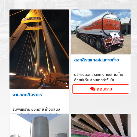
ลอกสีรถแทงค์ขนถ่ายก๊าช
บริการลอกสีรถแทงค์ขนถ่ายก๊าช
ด้วยมีเดีย ส่วนมากทำกันใน
อุตสาหกรรมต่างๆ ที่มีความเสี่ยง
สอบถาม
ต่อการเกิดสนิม
งานลอกสีจราจร
รับพ่นทราย ยิงทราย กำจัดสนิม
ลอกสี เตรียมผิวและพ่นสีเคลือบ
ผิวโลหะ งานเล็ก งานใหญ่ Indoor
สอบถาม
และงาน Outdoor